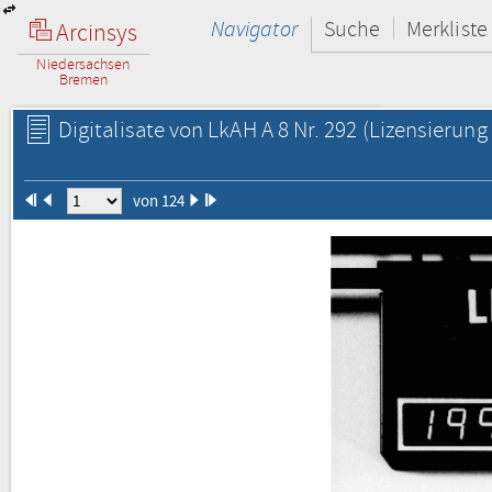
Navigator
Suche
Merkliste
Arcinsys
Niedersachsen
Bremen
Digitalisate von LkAH A 8 Nr. 292
(Lizensierung 
von 124