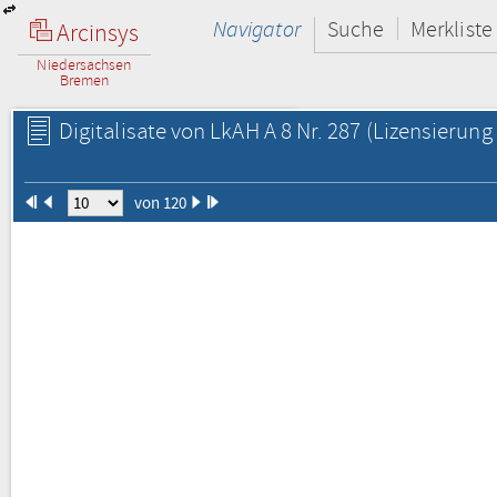
Navigator
Suche
Merkliste
Arcinsys
Niedersachsen
Bremen
Digitalisate von LkAH A 8 Nr. 287
(Lizensierung 
von 120