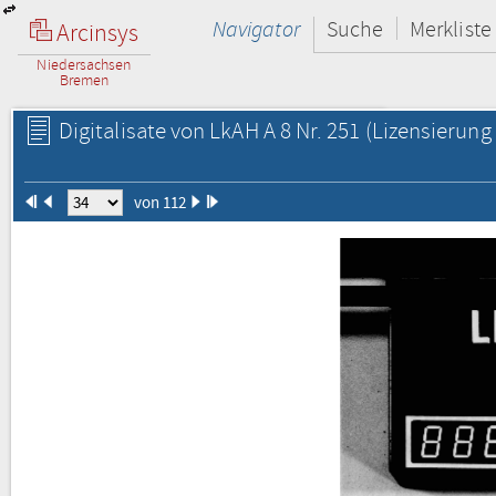
Navigator
Suche
Merkliste
Arcinsys
Niedersachsen
Bremen
Digitalisate von LkAH A 8 Nr. 251
(Lizensierung 
von 112