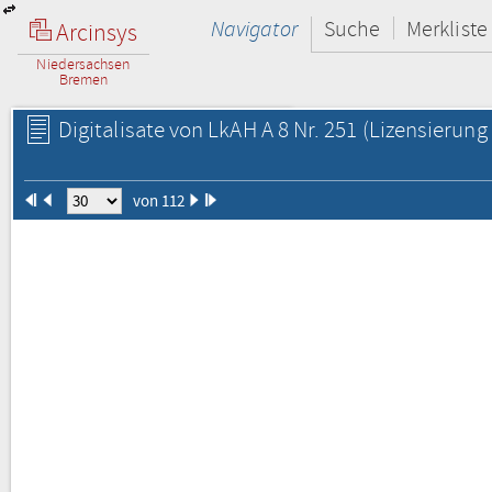
Navigator
Suche
Merkliste
Arcinsys
Niedersachsen
Bremen
Digitalisate von LkAH A 8 Nr. 251
(Lizensierung 
von 112