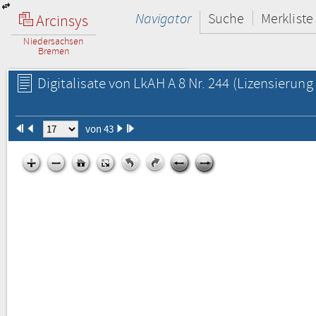
Navigator
Suche
Merkliste
Arcinsys
Niedersachsen
Bremen
Digitalisate von LkAH A 8 Nr. 244
(Lizensierung 
von 43