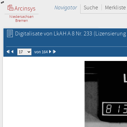
Navigator
Suche
Merkliste
Arcinsys
Niedersachsen
Bremen
Digitalisate von LkAH A 8 Nr. 233
(Lizensierung 
von 164