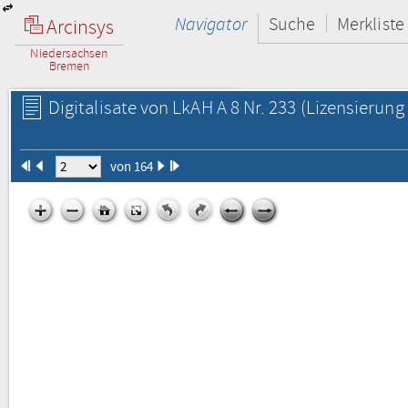
Navigator
Suche
Merkliste
Arcinsys
Niedersachsen
Bremen
Digitalisate von LkAH A 8 Nr. 233
(Lizensierung 
von 164