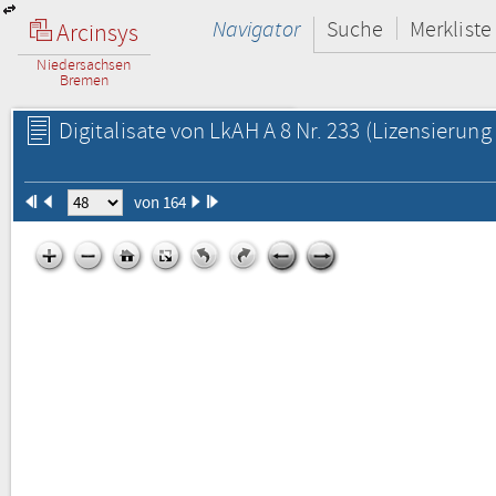
Navigator
Suche
Merkliste
Arcinsys
Niedersachsen
Bremen
Digitalisate von LkAH A 8 Nr. 233
(Lizensierung 
von 164