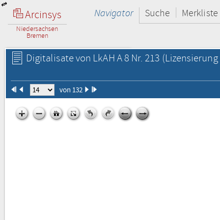
Navigator
Suche
Merkliste
Arcinsys
Niedersachsen
Bremen
Digitalisate von LkAH A 8 Nr. 213
(Lizensierung 
von 132