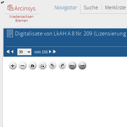
Navigator
Suche
Merkliste
Arcinsys
Niedersachsen
Bremen
Digitalisate von LkAH A 8 Nr. 209
(Lizensierung 
von 156