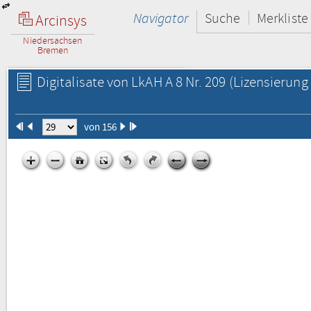
Navigator
Suche
Merkliste
Arcinsys
Niedersachsen
Bremen
Digitalisate von LkAH A 8 Nr. 209
(Lizensierung 
von 156