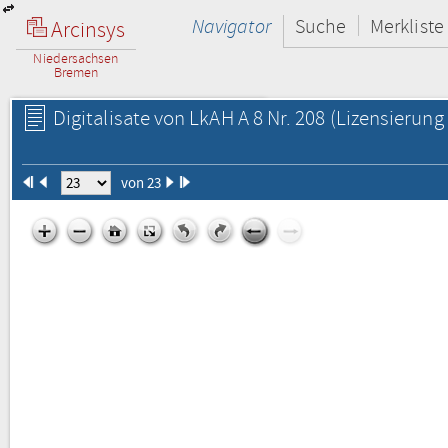
Navigator
Suche
Merkliste
Arcinsys
Niedersachsen
Bremen
Digitalisate von LkAH A 8 Nr. 208
(Lizensierung 
von 23