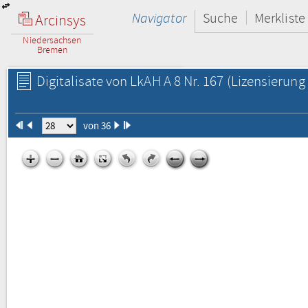
Navigator
Suche
Merkliste
Arcinsys
Niedersachsen
Bremen
Digitalisate von LkAH A 8 Nr. 167
(Lizensierung 
von 36