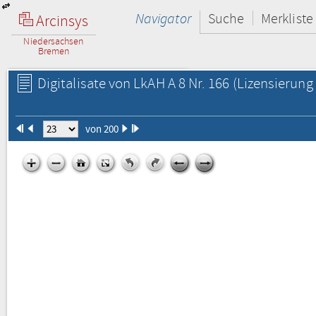
Navigator
Suche
Merkliste
Arcinsys
Niedersachsen
Bremen
Digitalisate von LkAH A 8 Nr. 166
(Lizensierung 
von 200