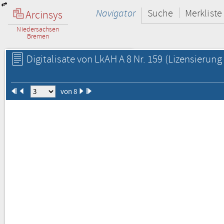
Navigator
Suche
Merkliste
Arcinsys
Niedersachsen
Bremen
Digitalisate von LkAH A 8 Nr. 159
(Lizensierung 
von 8