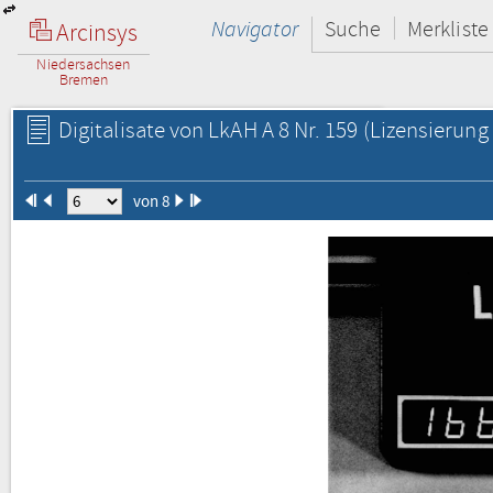
Navigator
Suche
Merkliste
Arcinsys
Niedersachsen
Bremen
Digitalisate von LkAH A 8 Nr. 159
(Lizensierung 
von 8