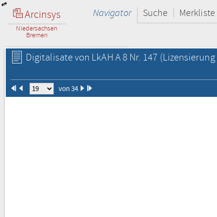
Navigator
Suche
Merkliste
Arcinsys
Niedersachsen
Bremen
Digitalisate von LkAH A 8 Nr. 147
(Lizensierung 
von 34