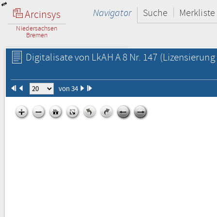
Navigator
Suche
Merkliste
Arcinsys
Niedersachsen
Bremen
Digitalisate von LkAH A 8 Nr. 147
(Lizensierung 
von 34