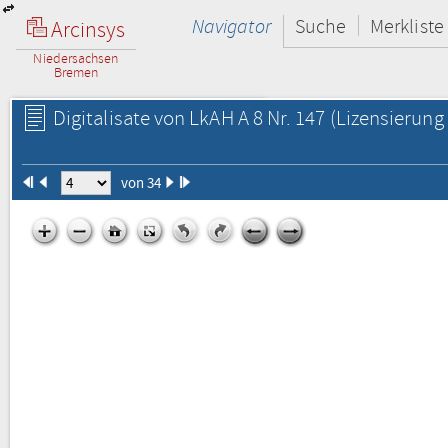
Navigator
Suche
Merkliste
Arcinsys
Niedersachsen
Bremen
Digitalisate von LkAH A 8 Nr. 147
(Lizensierung 
von 34