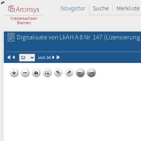
Navigator
Suche
Merkliste
Arcinsys
Niedersachsen
Bremen
Digitalisate von LkAH A 8 Nr. 147
(Lizensierung 
von 34