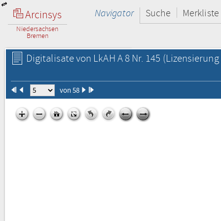
Navigator
Suche
Merkliste
Arcinsys
Niedersachsen
Bremen
Digitalisate von LkAH A 8 Nr. 145
(Lizensierung 
von 58