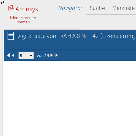
Navigator
Suche
Merkliste
Arcinsys
Niedersachsen
Bremen
Digitalisate von LkAH A 8 Nr. 142
(Lizensierung 
von 19