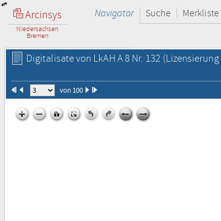
Navigator
Suche
Merkliste
Arcinsys
Niedersachsen
Bremen
Digitalisate von LkAH A 8 Nr. 132
(Lizensierung 
von 100