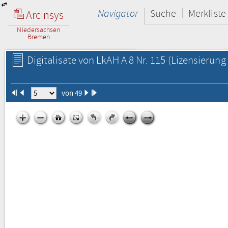
Navigator
Suche
Merkliste
Arcinsys
Niedersachsen
Bremen
Digitalisate von LkAH A 8 Nr. 115
(Lizensierung 
von 49