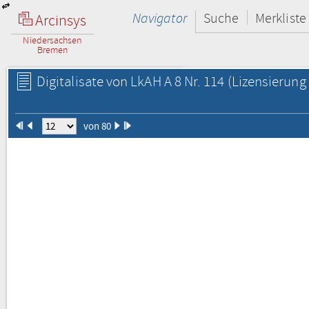
Navigator
Suche
Merkliste
Arcinsys
Niedersachsen
Bremen
Digitalisate von LkAH A 8 Nr. 114
(Lizensierung 
von 80