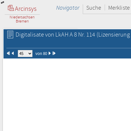
Navigator
Suche
Merkliste
Arcinsys
Niedersachsen
Bremen
Digitalisate von LkAH A 8 Nr. 114
(Lizensierung 
von 80