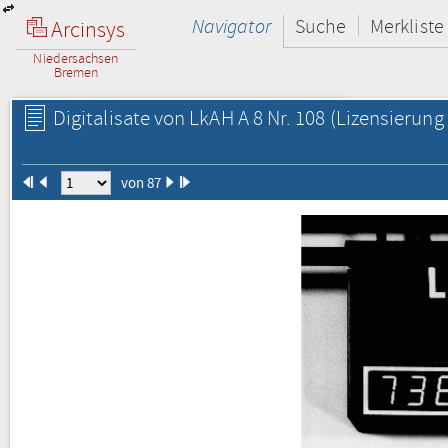
Navigator
Suche
Merkliste
Arcinsys
Niedersachsen
Bremen
Digitalisate von LkAH A 8 Nr. 108
(Lizensierung 
von 87