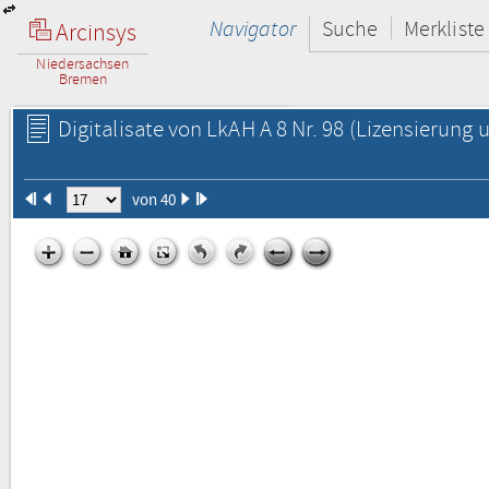
Navigator
Suche
Merkliste
Arcinsys
Niedersachsen
Bremen
Digitalisate von LkAH A 8 Nr. 98
(Lizensierung u
von 40