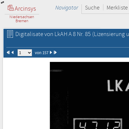
Navigator
Suche
Merkliste
Arcinsys
Niedersachsen
Bremen
Digitalisate von LkAH A 8 Nr. 85
(Lizensierung u
von 157