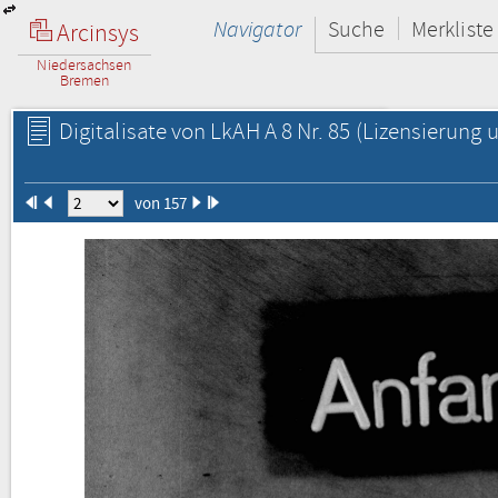
Navigator
Suche
Merkliste
Arcinsys
Niedersachsen
Bremen
Digitalisate von LkAH A 8 Nr. 85
(Lizensierung u
von 157