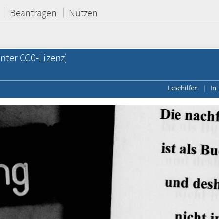
Beantragen
Nutzen
nter CC0-Lizenz)
Lesehilfen
In