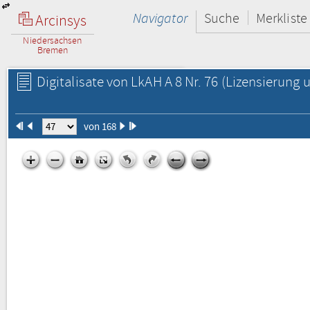
Navigator
Suche
Merkliste
Arcinsys
Niedersachsen
Bremen
Digitalisate von LkAH A 8 Nr. 76
(Lizensierung u
von 168