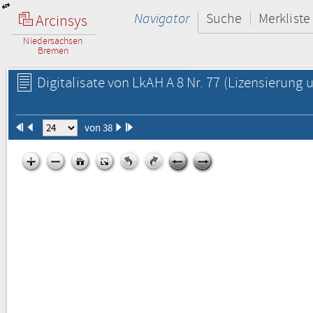
Navigator
Suche
Merkliste
Arcinsys
Niedersachsen
Bremen
Digitalisate von LkAH A 8 Nr. 77
(Lizensierung u
von 38