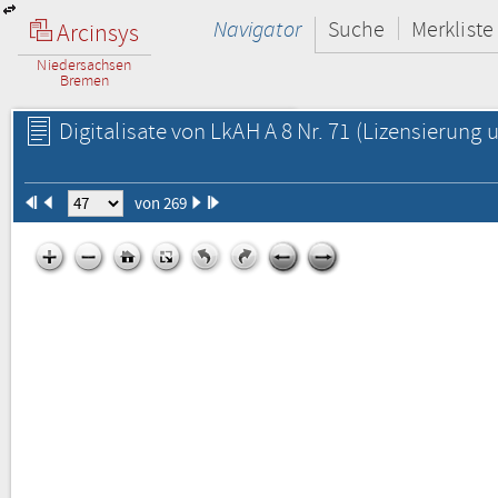
Navigator
Suche
Merkliste
Arcinsys
Niedersachsen
Bremen
Digitalisate von LkAH A 8 Nr. 71
(Lizensierung u
von 269