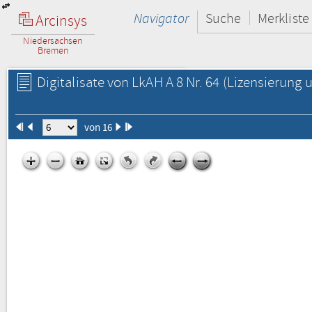
Navigator
Suche
Merkliste
Arcinsys
Niedersachsen
Bremen
Digitalisate von LkAH A 8 Nr. 64
(Lizensierung u
von 16