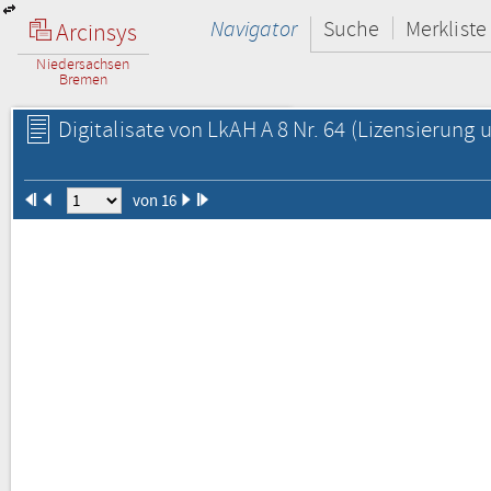
Navigator
Suche
Merkliste
Arcinsys
Niedersachsen
Bremen
Digitalisate von LkAH A 8 Nr. 64
(Lizensierung u
von 16