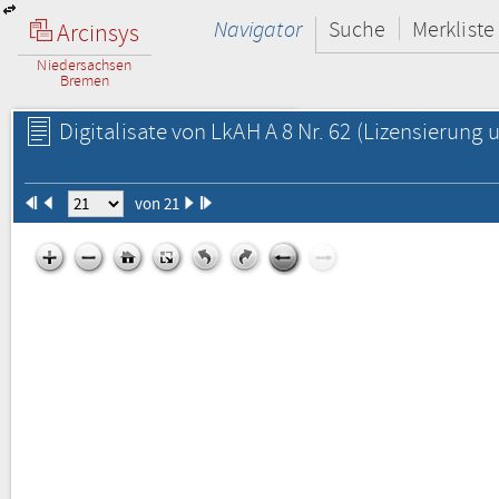
Navigator
Suche
Merkliste
Arcinsys
Niedersachsen
Bremen
Digitalisate von LkAH A 8 Nr. 62
(Lizensierung u
von 21