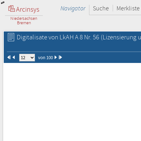
Navigator
Suche
Merkliste
Arcinsys
Niedersachsen
Bremen
Digitalisate von LkAH A 8 Nr. 56
(Lizensierung u
von 100