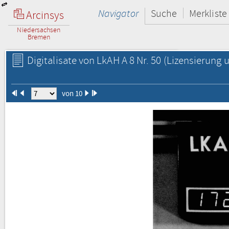
Navigator
Suche
Merkliste
Arcinsys
Niedersachsen
Bremen
Digitalisate von LkAH A 8 Nr. 50
(Lizensierung u
von 10