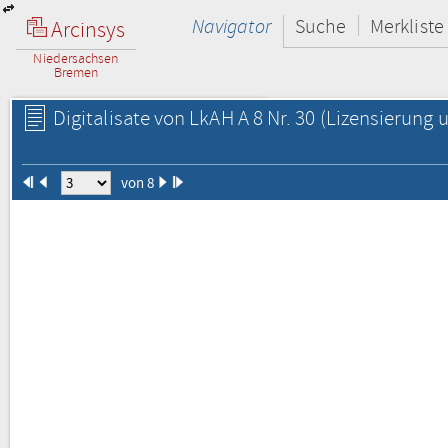
Navigator
Suche
Merkliste
Arcinsys
Niedersachsen
Bremen
Digitalisate von LkAH A 8 Nr. 30
(Lizensierung u
von 8