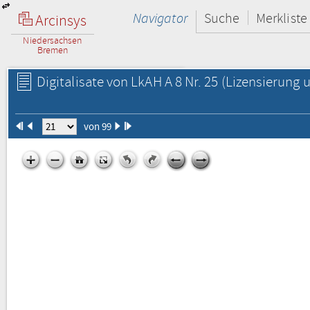
Navigator
Suche
Merkliste
Arcinsys
Niedersachsen
Bremen
Digitalisate von LkAH A 8 Nr. 25
(Lizensierung u
von 99