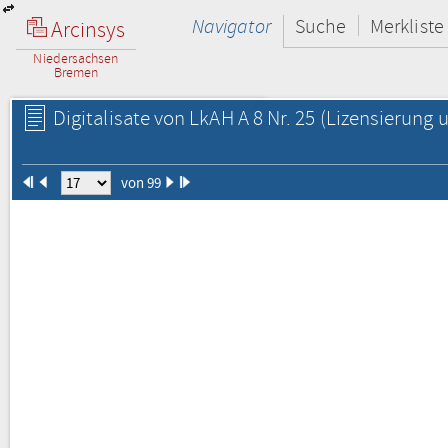
Navigator
Suche
Merkliste
Arcinsys
Niedersachsen
Bremen
Digitalisate von LkAH A 8 Nr. 25
(Lizensierung u
von 99