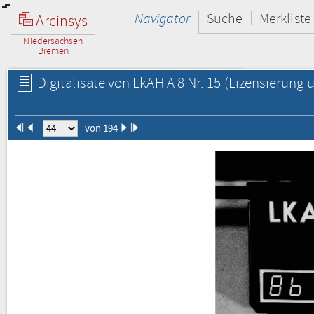
Navigator
Suche
Merkliste
Arcinsys
Niedersachsen
Bremen
Digitalisate von LkAH A 8 Nr. 15
(Lizensierung u
von 194