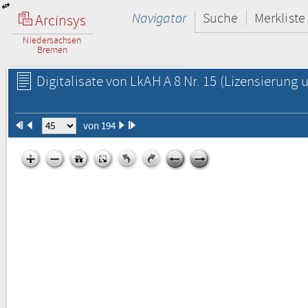
Navigator
Suche
Merkliste
Arcinsys
Niedersachsen
Bremen
Digitalisate von LkAH A 8 Nr. 15
(Lizensierung u
von 194