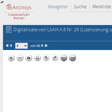
Navigator
Suche
Merkliste
Arcinsys
Niedersachsen
Bremen
Digitalisate von LkAH A 8 Nr. 19
(Lizensierung u
von 80