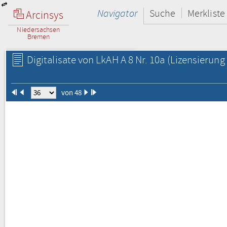
Navigator
Suche
Merkliste
Arcinsys
Niedersachsen
Bremen
Digitalisate von LkAH A 8 Nr. 10a
(Lizensierung 
von 48