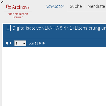
Navigator
Suche
Merkliste
Arcinsys
Niedersachsen
Bremen
Digitalisate von LkAH A 8 Nr. 1
(Lizensierung un
von 13