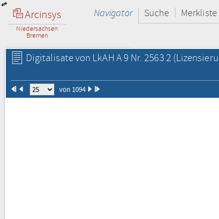
Navigator
Suche
Merkliste
Arcinsys
Niedersachsen
Bremen
Digitalisate von LkAH A 9 Nr. 2563 2
(Lizensieru
von 1094