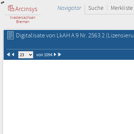
Navigator
Suche
Merkliste
Arcinsys
Niedersachsen
Bremen
Digitalisate von LkAH A 9 Nr. 2563 2
(Lizensieru
von 1094