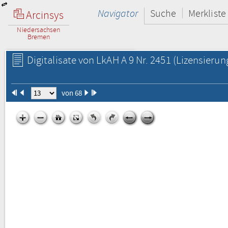
Navigator
Suche
Merkliste
Arcinsys
Niedersachsen
Bremen
Digitalisate von LkAH A 9 Nr. 2451
(Lizensierun
von 68