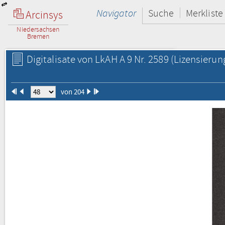
Navigator
Suche
Merkliste
Arcinsys
Niedersachsen
Bremen
Digitalisate von LkAH A 9 Nr. 2589
(Lizensierun
von 204