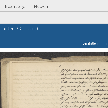
Beantragen
Nutzen
g unter CC0-Lizenz)
Lesehilfen
In